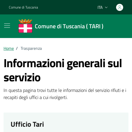
Vai ai contenuti
Vai al footer
ITA
Comune di Tuscania
Lingua attiva:
Comune di Tuscania ( TARI )
Home
/
Trasparenza
Informazioni generali sul
servizio
In questa pagina trovi tutte le informazioni del servizio rifiuti e i
recapiti degli uffici a cui rivolgerti.
Ufficio Tari