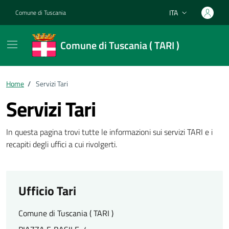
Vai ai contenuti
Vai al footer
ITA
Comune di Tuscania
Lingua attiva:
Comune di Tuscania ( TARI )
Home
/
Servizi Tari
Servizi Tari
In questa pagina trovi tutte le informazioni sui servizi TARI e i
recapiti degli uffici a cui rivolgerti.
Ufficio Tari
Comune di Tuscania ( TARI )