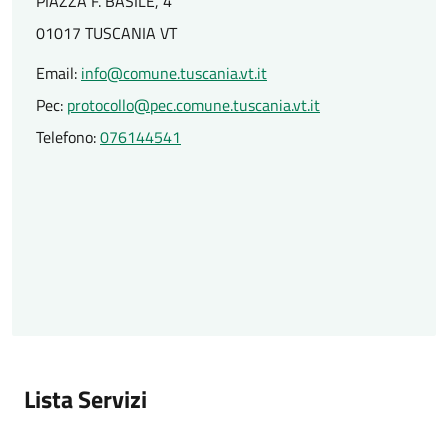
PIAZZA F. BASILE, 4
01017 TUSCANIA VT
Email:
info@comune.tuscania.vt.it
Pec:
protocollo@pec.comune.tuscania.vt.it
Telefono:
076144541
Lista Servizi